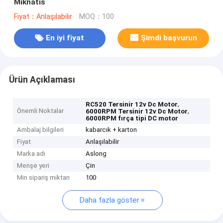
Mıknatıs
Fiyat：Anlaşılabilir
MOQ：100
En iyi fiyat
Şimdi başvurun
Ürün Açıklaması
,
RC520 Tersinir 12v Dc Motor
Önemli Noktalar
,
6000RPM Tersinir 12v Dc Motor
6000RPM fırça tipi DC motor
Ambalaj bilgileri
kabarcık + karton
Fiyat
Anlaşılabilir
Marka adı
Aslong
Menşe yeri
Çin
Min sipariş miktarı
100
Daha fazla göster