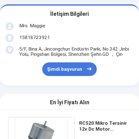
İletişim Bilgileri
Mrs. Maggie
15818723921
5/F, Bina A, Jincongchun Endüstri Parkı, No.342 Jinbi
Yolu, Pingshan Bölgesi, Shenzhen Şehri.GD ， Çin
Şimdi başvurun
En İyi Fiyatı Alın
RC520 Mikro Tersinir
12v Dc Motor
6000RPM Daimi