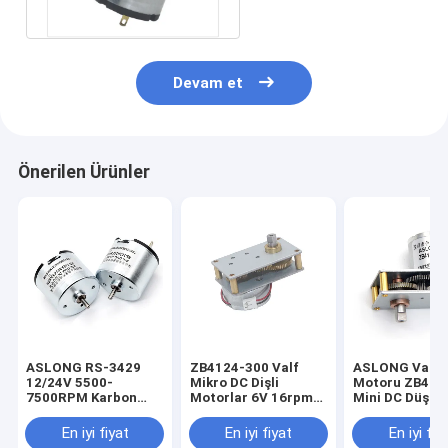
Mıknatıs
Devam et
Önerilen Ürünler
ASLONG RS-3429
ZB4124-300 Valf
ASLONG Vana
12/24V 5500-
Mikro DC Dişli
Motoru ZB412
7500RPM Karbon
Motorlar 6V 16rpm
Mini DC Düşük
Fırça Yüksek Torklu
Tersinir CW CCW
Motoru 6V 37
Mikro Motor DC
Metal Dişli 6V 
En iyi fiyat
En iyi fiyat
En iyi fiy
Yüksek Hızlı Motor
DİŞLİ MOTOR d