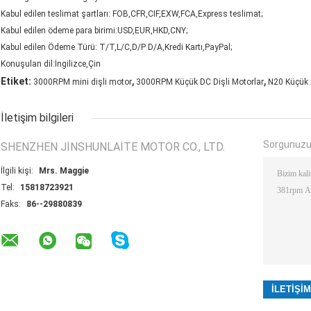
Kabul edilen teslimat şartları: FOB,CFR,CIF,EXW,FCA,Express teslimat;
Kabul edilen ödeme para birimi:USD,EUR,HKD,CNY;
Kabul edilen Ödeme Türü: T/T,L/C,D/P D/A,Kredi Kartı,PayPal;
Konuşulan dil:İngilizce,Çin
,
,
Etiket:
3000RPM mini dişli motor
3000RPM Küçük DC Dişli Motorlar
N20 Küçük 
İletişim bilgileri
Sorgunuzu
SHENZHEN JINSHUNLAITE MOTOR CO., LTD.
İlgili kişi:
Mrs. Maggie
Tel:
15818723921
Faks:
86--29880839