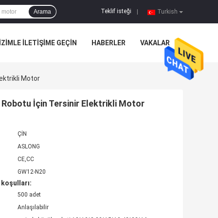
Teklif isteği
Arama
|
Turkish
IZIMLE ILETIŞIME GEÇIN
HABERLER
VAKALAR
ektrikli Motor
Robotu İçin Tersinir Elektrikli Motor
ÇİN
ASLONG
CE,CC
GW12-N20
koşulları:
500 adet
Anlaşılabilir