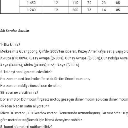
1:450
12
110
70
23
85
1:240
12
200
75
14
85
Sık Sorulan Sorular
1- Biz kimiz?
Merkezimiz Guangdong, Çin'de, 2005'ten itibaren, Kuzey Amerika'ya satış yapıyoru
Avrupa ((10.00%), Kuzey Avrupa ((6.00%), Güney Avrupa ((5.00%),Güneydoğu Asya
Asya ((4.00%), Afrika ((3.00%), Doğu Asya ((2.00%).
2. kaliteyi nasıl garanti edebiliriz?
Her zaman seri üretimden önce bir üretim öncesi numune;
Her zaman nakliye öncesi son denetim;
3Bizden ne alabilirsiniz?
Döner motor, DC motor, fırçasız motor, gezegen döner motor, solucan döner motor
4Neden bizden satın alıyorsun?
Micro DC motoru, DC Gearbox motoru konusunda uzmanlaşmış. Bu sektörde 10 yıldan
göre motorlar sağlamak için birçok deneyime sahibiz.
5. hangi hizmetleri sağlayabiliriz?