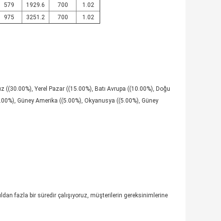
579
1929.6
700
1.02
975
3251.2
700
1.02
z ((30.00%), Yerel Pazar ((15.00%), Batı Avrupa ((10.00%), Doğu
.00%), Güney Amerika ((5.00%), Okyanusya ((5.00%), Güney
 fazla bir süredir çalışıyoruz, müşterilerin gereksinimlerine