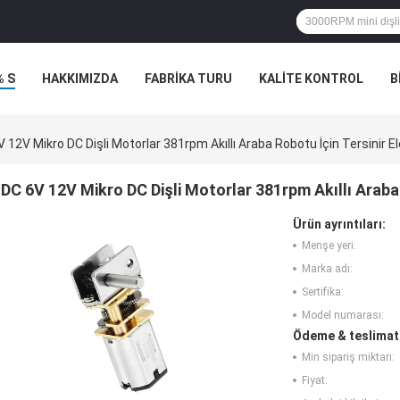
% S
HAKKIMIZDA
FABRIKA TURU
KALITE KONTROL
B
 12V Mikro DC Dişli Motorlar 381rpm Akıllı Araba Robotu İçin Tersinir El
DC 6V 12V Mikro DC Dişli Motorlar 381rpm Akıllı Araba 
Ürün ayrıntıları:
Menşe yeri:
Marka adı:
Sertifika:
Model numarası:
Ödeme & teslimat 
Min sipariş miktarı:
Fiyat: