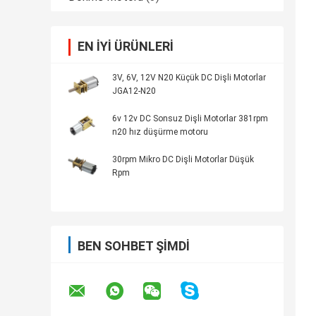
EN IYI ÜRÜNLERI
3V, 6V, 12V N20 Küçük DC Dişli Motorlar
JGA12-N20
6v 12v DC Sonsuz Dişli Motorlar 381rpm
n20 hız düşürme motoru
30rpm Mikro DC Dişli Motorlar Düşük
Rpm
BEN SOHBET ŞIMDI