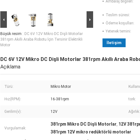
Ambalaj bilgileri:
Teslim süresi:
Ödeme koşulları:
Yetenek temini:
Büyük resim :
DC 6V 12V Mikro DC Dişli Motorlar
381rpm Akıllı Araba Robotu İçin Tersinir Elektrikli
İletişim
Motor
DC 6V 12V Mikro DC Dişli Motorlar 381rpm Akıllı Araba Robot
Açıklama
Türü:
Mikro Motor
Kullan
Hız(RPM):
16-381rpm
tork:
Gerilim(v):
12V
Ağırlık:
381rpm Mikro DC Dişli Motorlar
12V 381rp
,
Vurgulamak:
381rpm 12V mikro redüktörlü motorlar