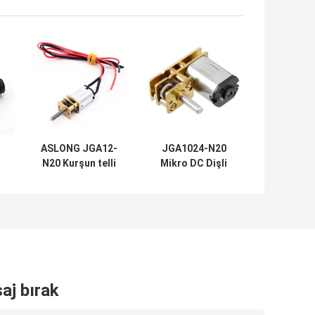
ASLONG JGA12-
JGA1024-N20
N20 Kurşun telli
Mikro DC Dişli
özel ipli şaft 6V
Motorlar Robot
r
10-1500RPM
için 24mm Metal
Mikro DC
Dişli Motoru
Redüksiyon
Motoru fırçalı DC
Motoru
aj bırak