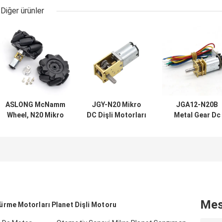
Diğer ürünler
ASLONG McNamm
JGY-N20 Mikro
JGA12-N20B
Wheel, N20 Mikro
DC Dişli Motorları
Metal Gear Dc
DC Motorla
12v Kendinden
Motor With
Eşleştirilebilen
Kilitli Düşük
Encoder Dc Gea
Uyumlu Bir Kaplin
Gürültülü Metal
Motor 6v
Akıllı Araba
Sonsuz Şanzıman
Aksesuarıyla
Motoru
Birlikte Gelir
Mes
rme Motorları
Planet Dişli Motoru