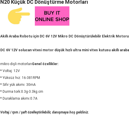
N20 Küçük DC Dönüştürme Motorları
Akıllı Araba Robotu için DC 6V 12V Mikro DC Dönüştürülebilir Elektrik Motoru
DC 6V 12V solucan vitesi motor düşük hızlı ultra mini vites kutusu akıllı arab
mikro dişli motorları
Genel özellikler:
* Voltaj: 12V
* Yüksüz hız: 16-381RPM
* Sıfır yük akımı: 30mA
* Durma tork:0.3g-3.3kg.cm
* Duraklama akımı:0.7A
Voltaj / rpm / şaft özelleştirilebilir, danışmaya hoş geldiniz.