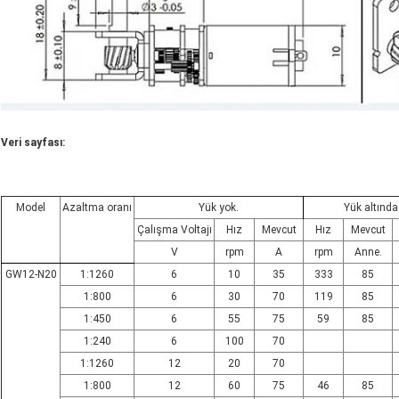
Veri sayfası:
Model
Azaltma oranı
Yük yok.
Yük altında
Çalışma Voltajı
Hız
Mevcut
Hız
Mevcut
V
rpm
A
rpm
Anne.
GW12-N20
1:1260
6
10
35
333
85
1:800
6
30
70
119
85
1:450
6
55
75
59
85
1:240
6
100
70
1:1260
12
20
70
1:800
12
60
75
46
85