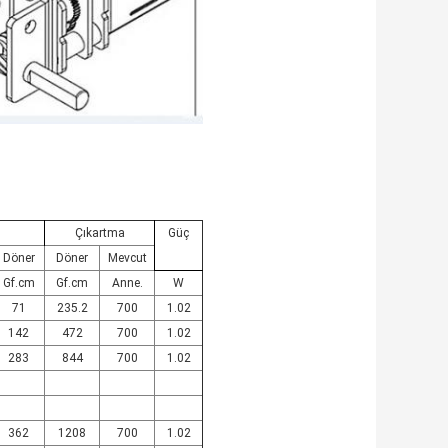
Çıkartma
Güç
Döner
Döner
Mevcut
Gf.cm
Gf.cm
Anne.
W
71
235.2
700
1.02
142
472
700
1.02
283
844
700
1.02
362
1208
700
1.02