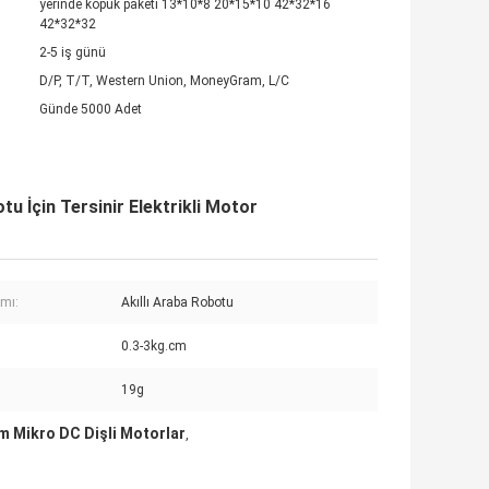
yerinde köpük paketi 13*10*8 20*15*10 42*32*16
42*32*32
2-5 iş günü
D/P, T/T, Western Union, MoneyGram, L/C
Günde 5000 Adet
u İçin Tersinir Elektrikli Motor
ımı:
Akıllı Araba Robotu
0.3-3kg.cm
19g
m Mikro DC Dişli Motorlar
,